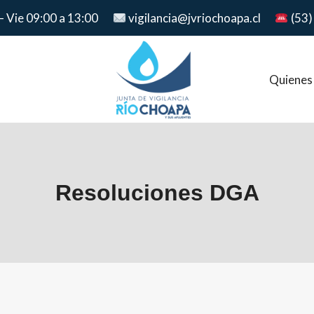
– Vie 09:00 a 13:00
vigilancia@jvriochoapa.cl
(53)
Quienes
Resoluciones DGA