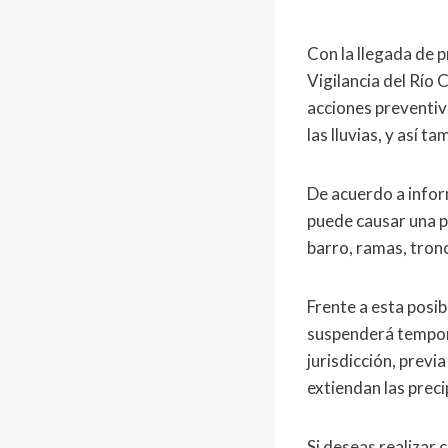
Con la llegada de 
Vigilancia del Río
acciones preventiva
las lluvias, y así 
De acuerdo a infor
puede causar una p
barro, ramas, tron
Frente a esta posi
suspenderá tempora
jurisdicción, prev
extiendan las prec
Si deseas realizar 