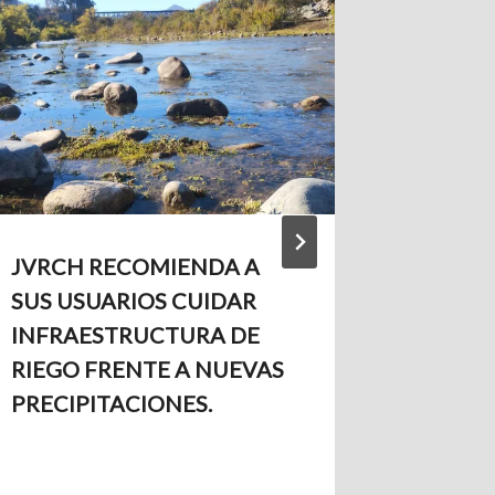
JVRCH RECOMIENDA A
JVRCH
SUS USUARIOS CUIDAR
USUAR
INFRAESTRUCTURA DE
PRECA
RIEGO FRENTE A NUEVAS
PROTEG
PRECIPITACIONES.
ANTE L
PRECIP