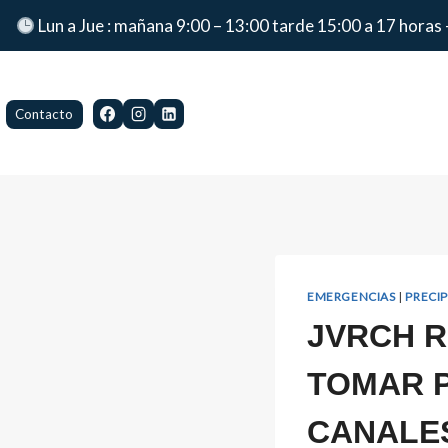
Lun a Jue : mañana 9:00 – 13:00 tarde 15:00 a 17 horas 
Contacto
EMERGENCIAS
|
PRECI
JVRCH R
TOMAR 
CANALES