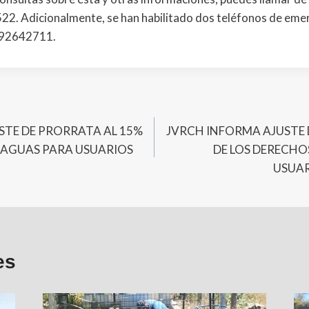
2. Adicionalmente, se han habilitado dos teléfonos de emer
 92642711.
STE DE PRORRATA AL 15%
JVRCH INFORMA AJUSTE 
E AGUAS PARA USUARIOS
DE LOS DERECHO
USUAR
es