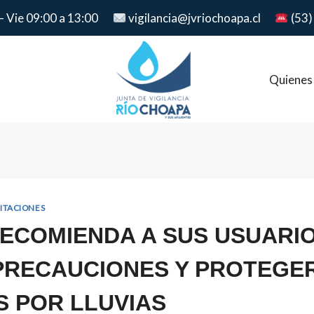
– Vie 09:00 a 13:00
vigilancia@jvriochoapa.cl
(53)
Quienes
PITACIONES
ECOMIENDA A SUS USUARI
PRECAUCIONES Y PROTEGE
 POR LLUVIAS