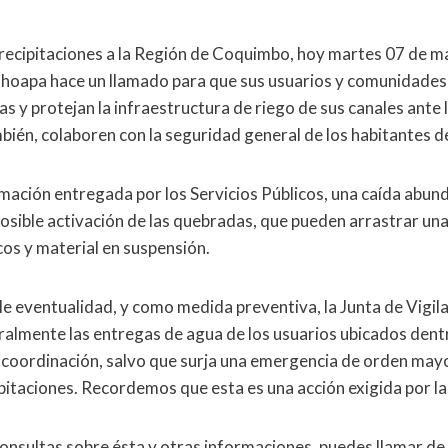
precipitaciones a la Región de Coquimbo, hoy martes 07 de ma
 Choapa hace un llamado para que sus usuarios y comunidade
s y protejan la infraestructura de riego de sus canales ante 
también, colaboren con la seguridad general de los habitantes de
mación entregada por los Servicios Públicos, una caída abun
osible activación de las quebradas, que pueden arrastrar un
cos y material en suspensión.
ble eventualidad, y como medida preventiva, la Junta de Vigil
lmente las entregas de agua de los usuarios ubicados dent
ia coordinación, salvo que surja una emergencia de orden may
ipitaciones. Recordemos que esta es una acción exigida por l
consultas sobre ésta y otras informaciones, puedes llamar de 