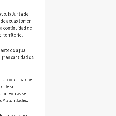
yo, la Junta de
s de aguas tomen
la continuidad de
l territorio.
dante de agua
a gran cantidad de
ancia informa que
ro de su
or mientras se
as Autoridades.
lunes a viernes al