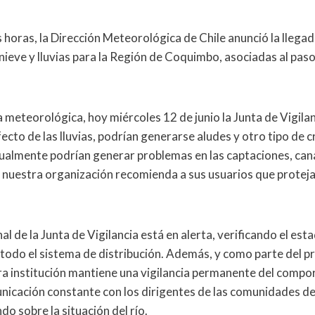
 horas, la Dirección Meteorológica de Chile anunció la llega
nieve y lluvias para la Región de Coquimbo, asociadas al pas
a meteorológica, hoy miércoles 12 de junio la Junta de Vigila
ecto de las lluvias, podrían generarse aludes y otro
tipo de c
almente podrían generar problemas en las captaciones, cana
o, nuestra organización recomienda a sus usuarios que protej
al de la Junta de Vigilancia está en alerta, verificando el esta
 todo el sistema de distribución. Además, y como parte del p
a institución mantiene una vigilancia permanente del compor
icación constante con los dirigentes de las comunidades de
o sobre la situación del río.