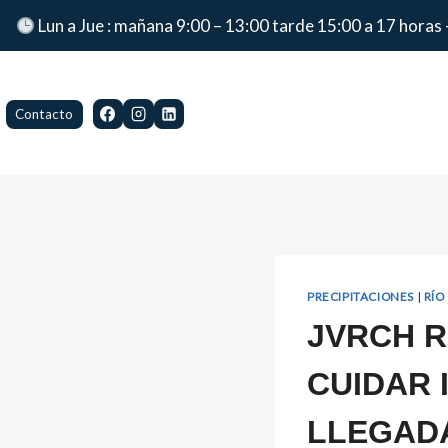
Lun a Jue : mañana 9:00 – 13:00 tarde 15:00 a 17 horas 
Contacto
PRECIPITACIONES
|
RÍO
JVRCH R
CUIDAR 
LLEGADA