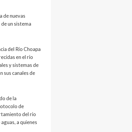
da de nuevas
o de un sistema
ncia del Río Choapa
recidas en el río
les y sistemas de
an sus canales de
do de la
rotocolo de
tamiento del río
 aguas, a quienes