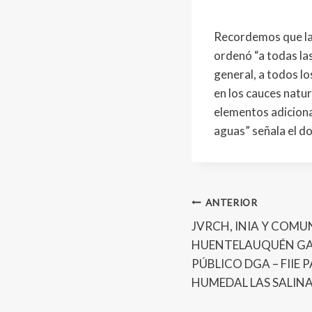
Recordemos que la
ordenó “a todas la
general, a todos l
en los cauces natur
elementos adiciona
aguas” señala el 
ANTERIOR
JVRCH, INIA Y COMU
HUENTELAUQUÉN G
PÚBLICO DGA – FIIE 
HUMEDAL LAS SALINA