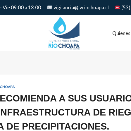
– Vie 09:00 a 13:00
vigilancia@jvriochoapa.cl
(53)
Quienes
 CHOAPA
ECOMIENDA A SUS USUARI
INFRAESTRUCTURA DE RIE
 DE PRECIPITACIONES.