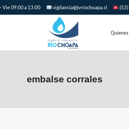
– Vie 09:00 a 13:00
vigilancia@jvriochoapa.cl
(53)
Quienes
embalse corrales