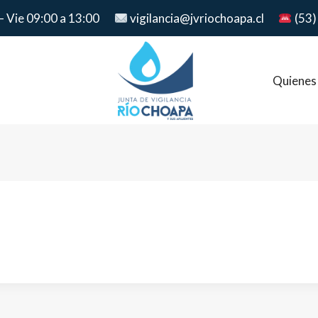
– Vie 09:00 a 13:00
vigilancia@jvriochoapa.cl
(53)
Quienes